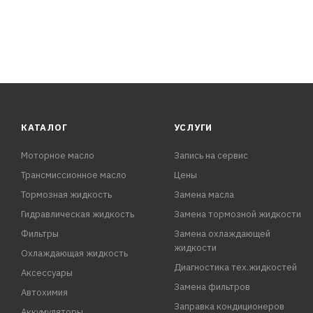
КАТАЛОГ
УСЛУГИ
Моторное масло
Запись на сервис
Трансмиссионное масло
Цены
Тормозная жидкость
Замена масла
Гидравлическая жидкость
Замена тормозной жидкости
Фильтры
Замена охлаждающей
жидкости
Охлаждающая жидкость
Диагностика тех.жидкостей
Аксессуары
Замена фильтров
Автохимия
Заправка кондиционеров
Аккумуляторы