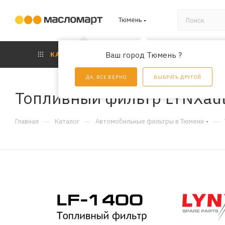
Тюмень
КАТАЛОГ
Ваш город Тюмень ?
АКЦИИ
УС
ДА, ВСЕ ВЕРНО
ВЫБРАТЬ ДРУГОЙ
Топливный фильтр LYNXaut
—
—
—
Главная
Каталог
Автомобильные фильтры в Тюмени