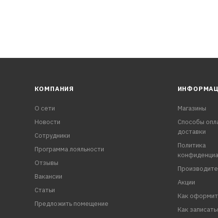
КОМПАНИЯ
ИНФОРМА
О сети
Магазины
Новости
Способы опл
доставки
Сотрудники
Политика
Программа лояльности
конфиденциа
Отзывы
Производите
Вакансии
Акции
Статьи
Как оформит
Предложить помещение
Как записать