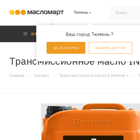
Тюмень
КАТАЛОГ
Ваш город Тюмень ?
АКЦИИ
УС
ДА, ВСЕ ВЕРНО
ВЫБРАТЬ ДРУГОЙ
Трансмиссионное масло IN
—
—
—
Главная
Каталог
Трансмиссионное масло в Тюмени