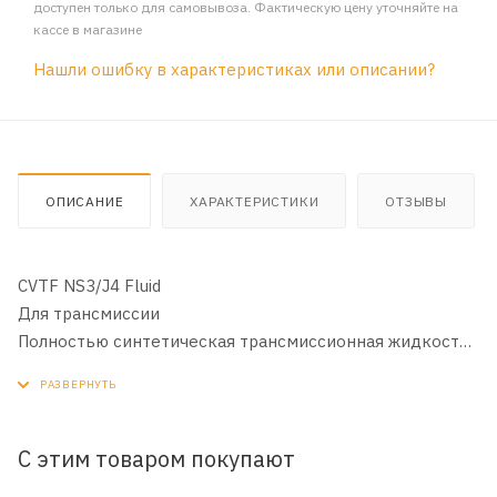
доступен только для самовывоза. Фактическую цену уточняйте на
кассе в магазине
Нашли ошибку в характеристиках или описании?
ОПИСАНИЕ
ХАРАКТЕРИСТИКИ
ОТЗЫВЫ
CVTF NS3/J4 Fluid
Для трансмиссии
Полностью синтетическая трансмиссионная жидкость
для бесступенчатых трансмиссий, оснащенных
клинноременным вариатором CVTF (Continuously
Variable Transmission Fluid)
С этим товаром покупают
RAVENOL CVTF NS3/J4 Fluid полностью синтетическая