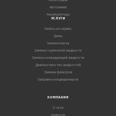
Область применения:
Автохимия
Подходит для применения в вариаторах CVT:
Аккумуляторы
Nissan Qashqai J11 2013-, Nissan Pathfinder R52 2013-,
УСЛУГИ
Nissan Altima L33 2013-, Nissan Teana L33 2013-, Nissan
Запись на сервис
Sylphe B17 2012-,
Nissan Tiida C12 2014
Цены
Замена масла
Замена тормозной жидкости
Замена охлаждающей жидкости
Диагностика тех.жидкостей
Замена фильтров
Заправка кондиционеров
КОМПАНИЯ
О сети
Новости