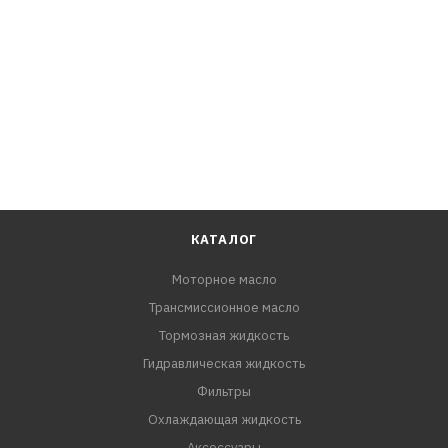
G 055 005, G 055 162 BMW 83 22 0 142 516 MB 236.12,
236.14, 236.15, 236.41 Volvo 6 speed MY 2011-2013 (P/N
31256774 или 31256675) ZF 6 Speed (S671 090 255)
КАТАЛОГ
Моторное масло
Трансмиссионное масло
Тормозная жидкость
Гидравлическая жидкость
Фильтры
Охлаждающая жидкость
Аксессуары