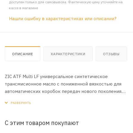
доступен только для самовывоза. Фактическую цену уточняйте на
кассе в магазине
Нашли ошибку в характеристиках или описании?
ОПИСАНИЕ
ХАРАКТЕРИСТИКИ
ОТЗЫВЫ
ZIC ATF Multi LF универсальное синтетическое
трансмисионное масло с пониженной вязкостью для
автоматических коробок передач нового поколения.
СООТВЕТСТВУЕТ Aisin Warner AW-1 DSIH 6p805 (Geely,
Ssangyoun, Mahindra) Ford Mercon LV GM Dexron VI Honda
DW-1 Hyundai/KIA ATF SP-IV, SPH-IV, SP-IV RR, NWS-9638
Mazda ATF-FZ Mitsubishi ATF-J3, ATF-PA, SP-IV Nissan
С этим товаром покупают
Matic Fluid S/W Toyota WS (JWS 3324) Audi/VW G 052 540,