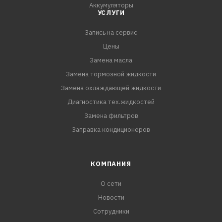
Аккумуляторы
Toyota Tarago, GSR50
УСЛУГИ
Toyota Vellfire, GGH20, GGH20W, GGH25, GGH25W, GGH30,
GGH30W, GGH35, GGH35W
Запись на сервис
Toyota Venza, GGV10, GGV15
Цены
Toyota Verso, AUR21
Замена масла
Замена тормозной жидкости
Замена охлаждающей жидкости
Диагностика тех.жидкостей
Замена фильтров
Заправка кондиционеров
КОМПАНИЯ
О сети
Новости
Сотрудники