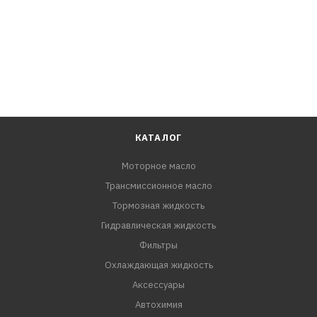
Lexus RX350, AGL20, AGL25, GGL10, GGL10W, GGL15,
GGL15W, GGL16, GGL16W
Lexus RX450h, AGL20, AGL25, GGL10, GGL15, GGL16
Toyota Alphard, GGH20, GGH20W, GGH25, GGH25W, GGH30,
GGH30W, GGH35, GGH35W
Toyota Aurion, GSV40, GSV50
Toyota Avalon, GSX30, GSX40
Toyota Avensis, ADT271
КАТАЛОГ
Toyota Blade, GRE156, GRE156H
Моторное масло
Toyota Camry, GSV40, GSV50
Трансмиссионное масло
Toyota Estima, GSR50, GSR50W, GSR55, GSR55W
Toyota Highlander, GSU50, GSU55, GSU55L
Тормозная жидкость
Toyota Kluger V, GSU50, GSU55
Гидравлическая жидкость
Toyota Mark X Zio, GGA10
Фильтры
Toyota Mark X, GGA10
Охлаждающая жидкость
Toyota Previa, GSR50
Аксессуары
Toyota RAV4, ALA30, ALA49
Автохимия
Toyota Sienna, GSL30, GSL33, GSL35