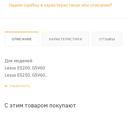
Нашли ошибку в характеристиках или описании?
ОПИСАНИЕ
ХАРАКТЕРИСТИКИ
ОТЗЫВЫ
Для моделей
Lexus ES200, GSV60
Lexus ES250, GSV60
Lexus ES300h, GSV60
Lexus ES350, GSV40, GSV60
Lexus NX200, AGZ10, AGZ15
Lexus NX200t, AGZ10, AGZ15, AGZ15L
С этим товаром покупают
Lexus NX300h, AGZ10, AGZ15, AGZ15L
Lexus RX200t, AGL20, AGL20W, AGL25, AGL25W
Lexus RX270, GGL10, GGL15, GGL16