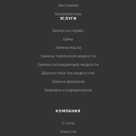
Toyota RAV4, ALA30, ALA49
Автохимия
Toyota Sienna, GSL30, GSL33, GSL35
Аккумуляторы
Toyota Tarago, GSR50
УСЛУГИ
Toyota Vellfire, GGH20, GGH20W, GGH25, GGH25W, GGH30,
GGH30W, GGH35, GGH35W
Запись на сервис
Toyota Venza, GGV10, GGV15
Цены
Toyota Verso, AUR21
Замена масла
Замена тормозной жидкости
Замена охлаждающей жидкости
Диагностика тех.жидкостей
Замена фильтров
Заправка кондиционеров
КОМПАНИЯ
О сети
Новости