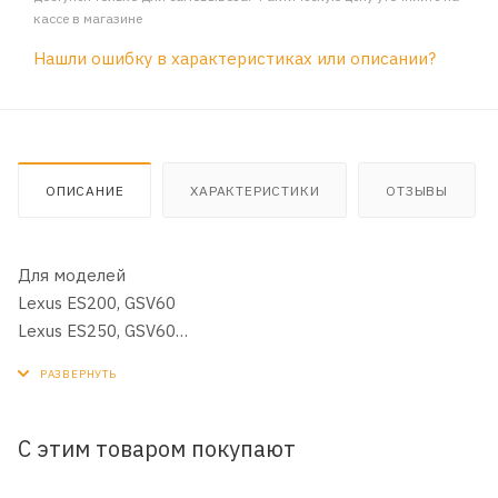
кассе в магазине
Нашли ошибку в характеристиках или описании?
ОПИСАНИЕ
ХАРАКТЕРИСТИКИ
ОТЗЫВЫ
Для моделей
Lexus ES200, GSV60
Lexus ES250, GSV60
Lexus ES300h, GSV60
Lexus ES350, GSV40, GSV60
Lexus NX200, AGZ10, AGZ15
Lexus NX200t, AGZ10, AGZ15, AGZ15L
С этим товаром покупают
Lexus NX300h, AGZ10, AGZ15, AGZ15L
Lexus RX200t, AGL20, AGL20W, AGL25, AGL25W