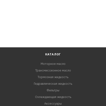
Lexus RX270, GGL10, GGL15, GGL16
Lexus RX350, AGL20, AGL25, GGL10, GGL10W, GGL15,
GGL15W, GGL16, GGL16W
Lexus RX450h, AGL20, AGL25, GGL10, GGL15, GGL16
Toyota Alphard, GGH20, GGH20W, GGH25, GGH25W, GGH30,
GGH30W, GGH35, GGH35W
Toyota Aurion, GSV40, GSV50
Toyota Avalon, GSX30, GSX40
Toyota Avensis, ADT271
КАТАЛОГ
Toyota Blade, GRE156, GRE156H
Моторное масло
Toyota Camry, GSV40, GSV50
Трансмиссионное масло
Toyota Estima, GSR50, GSR50W, GSR55, GSR55W
Toyota Highlander, GSU50, GSU55, GSU55L
Тормозная жидкость
Toyota Kluger V, GSU50, GSU55
Гидравлическая жидкость
Toyota Mark X Zio, GGA10
Фильтры
Toyota Mark X, GGA10
Охлаждающая жидкость
Toyota Previa, GSR50
Аксессуары