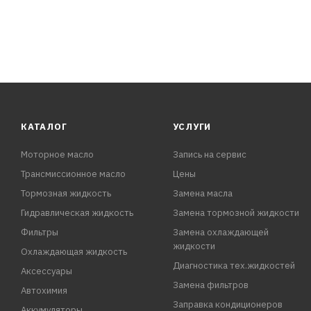
КАТАЛОГ
УСЛУГИ
Моторное масло
Запись на сервис
Трансмиссионное масло
Цены
Тормозная жидкость
Замена масла
Гидравлическая жидкость
Замена тормозной жидкости
Фильтры
Замена охлаждающей
жидкости
Охлаждающая жидкость
Диагностика тех.жидкостей
Аксессуары
Замена фильтров
Автохимия
Заправка кондиционеров
Аккумуляторы