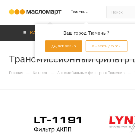
Тюмень
КАТАЛОГ
Ваш город Тюмень ?
АКЦИИ
УС
ДА, ВСЕ ВЕРНО
ВЫБРАТЬ ДРУГОЙ
Трансмиссионный фильтр L
—
—
—
Главная
Каталог
Автомобильные фильтры в Тюмени