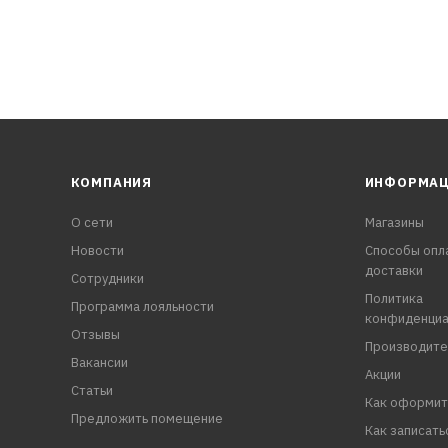
КОМПАНИЯ
ИНФОРМА
О сети
Магазины
Новости
Способы опл
доставки
Сотрудники
Политика
Программа лояльности
конфиденциа
Отзывы
Производите
Вакансии
Акции
Статьи
Как оформит
Предложить помещение
Как записать