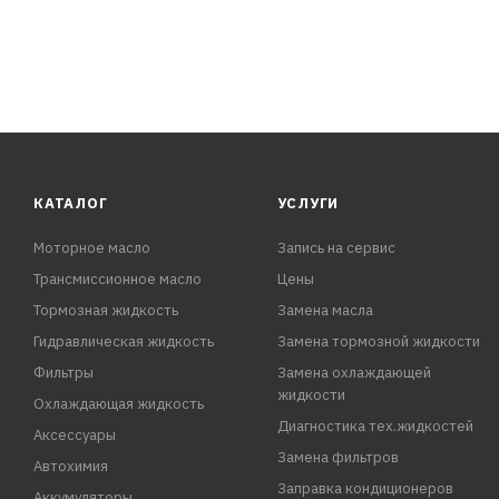
КАТАЛОГ
УСЛУГИ
Моторное масло
Запись на сервис
Трансмиссионное масло
Цены
Тормозная жидкость
Замена масла
Гидравлическая жидкость
Замена тормозной жидкости
Фильтры
Замена охлаждающей
жидкости
Охлаждающая жидкость
Диагностика тех.жидкостей
Аксессуары
Замена фильтров
Автохимия
Заправка кондиционеров
Аккумуляторы