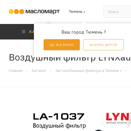
Тюмень
КАТАЛОГ
Ваш город Тюмень ?
АКЦИИ
УС
ДА, ВСЕ ВЕРНО
ВЫБРАТЬ ДРУГОЙ
Воздушный фильтр LYNXau
—
—
—
Главная
Каталог
Автомобильные фильтры в Тюмени