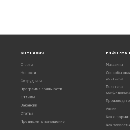
КОМПАНИЯ
ИНФОРМА
О сети
Магазины
Новости
Способы опл
доставки
Сотрудники
Политика
Программа лояльности
конфиденциа
Отзывы
Производите
Вакансии
Акции
Статьи
Как оформит
Предложить помещение
Как записать