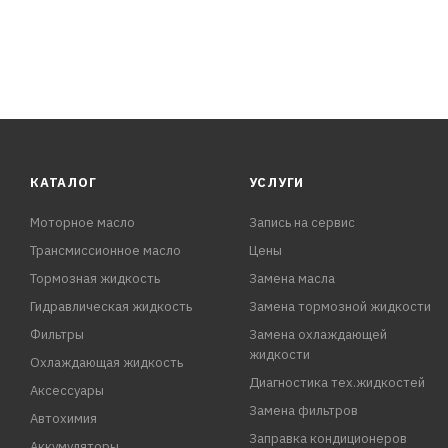
КАТАЛОГ
УСЛУГИ
Моторное масло
Запись на сервис
Трансмиссионное масло
Цены
Тормозная жидкость
Замена масла
Гидравлическая жидкость
Замена тормозной жидкости
Фильтры
Замена охлаждающей
жидкости
Охлаждающая жидкость
Диагностика тех.жидкостей
Аксессуары
Замена фильтров
Автохимия
Заправка кондиционеров
Аккумуляторы