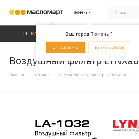
Тюмень
КАТАЛОГ
Ваш город Тюмень ?
АКЦИИ
УС
ДА, ВСЕ ВЕРНО
ВЫБРАТЬ ДРУГОЙ
Воздушный фильтр LYNXau
—
—
—
Главная
Каталог
Автомобильные фильтры в Тюмени