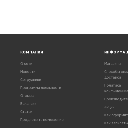
КОМПАНИЯ
ИНФОРМА
О сети
Магазины
Новости
Способы опл
доставки
Сотрудники
Политика
Программа лояльности
конфиденциа
Отзывы
Производите
Вакансии
Акции
Статьи
Как оформит
Предложить помещение
Как записать