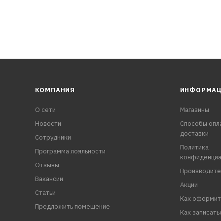
КОМПАНИЯ
ИНФОРМА
О сети
Магазины
Новости
Способы опл
доставки
Сотрудники
Политика
Программа лояльности
конфиденциа
Отзывы
Производите
Вакансии
Акции
Статьи
Как оформит
Предложить помещение
Как записать