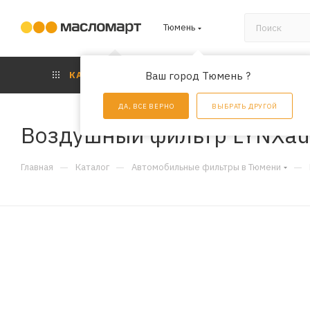
Тюмень
КАТАЛОГ
Ваш город Тюмень ?
АКЦИИ
УС
ДА, ВСЕ ВЕРНО
ВЫБРАТЬ ДРУГОЙ
Воздушный фильтр LYNXau
—
—
—
Главная
Каталог
Автомобильные фильтры в Тюмени