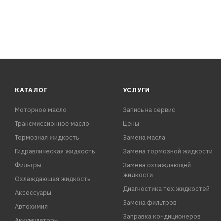
КАТАЛОГ
УСЛУГИ
Моторное масло
Запись на сервис
Трансмиссионное масло
Цены
Тормозная жидкость
Замена масла
Гидравлическая жидкость
Замена тормозной жидкости
Фильтры
Замена охлаждающей
жидкости
Охлаждающая жидкость
Диагностика тех.жидкостей
Аксессуары
Замена фильтров
Автохимия
Заправка кондиционеров
Аккумуляторы