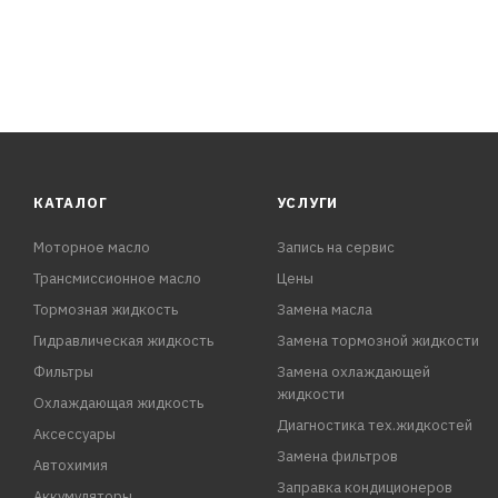
КАТАЛОГ
УСЛУГИ
Моторное масло
Запись на сервис
Трансмиссионное масло
Цены
Тормозная жидкость
Замена масла
Гидравлическая жидкость
Замена тормозной жидкости
Фильтры
Замена охлаждающей
жидкости
Охлаждающая жидкость
Диагностика тех.жидкостей
Аксессуары
Замена фильтров
Автохимия
Заправка кондиционеров
Аккумуляторы