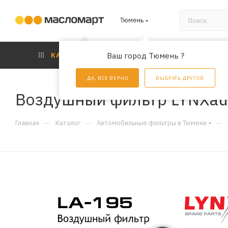
Тюмень
КАТАЛОГ
Ваш город Тюмень ?
АКЦИИ
УС
ДА, ВСЕ ВЕРНО
ВЫБРАТЬ ДРУГОЙ
Воздушный фильтр LYNXau
—
—
—
Главная
Каталог
Автомобильные фильтры в Тюмени