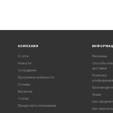
КОМПАНИЯ
ИНФОРМА
О сети
Магазины
Новости
Способы опл
доставки
Сотрудники
Политика
Программа лояльности
конфиденциа
Отзывы
Производите
Вакансии
Акции
Статьи
Как оформит
Предложить помещение
Как записать