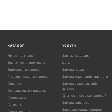
КАТАЛОГ
УСЛУГИ
Моторное масло
Запись на сервис
Трансмиссионное масло
Цены
Тормозная жидкость
Замена масла
Гидравлическая жидкость
Замена тормозной жидкости
Фильтры
Замена охлаждающей
жидкости
Охлаждающая жидкость
Диагностика тех.жидкостей
Аксессуары
Замена фильтров
Автохимия
Заправка кондиционеров
Аккумуляторы