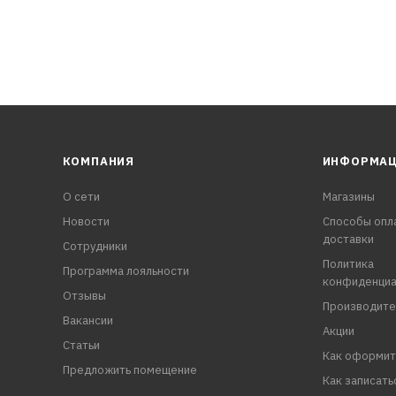
КОМПАНИЯ
ИНФОРМА
О сети
Магазины
Новости
Способы опл
доставки
Сотрудники
Политика
Программа лояльности
конфиденциа
Отзывы
Производите
Вакансии
Акции
Статьи
Как оформит
Предложить помещение
Как записать