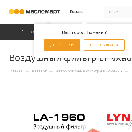
Тюмень
КАТАЛОГ
Ваш город Тюмень ?
АКЦИИ
УС
ДА, ВСЕ ВЕРНО
ВЫБРАТЬ ДРУГОЙ
Воздушный фильтр LYNXau
—
—
—
Главная
Каталог
Автомобильные фильтры в Тюмени