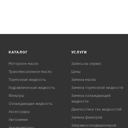
КАТАЛОГ
УСЛУГИ
Моторное масло
Запись на сервис
Трансмиссионное масло
Цены
Тормозная жидкость
Замена масла
Гидравлическая жидкость
Замена тормозной жидкости
Фильтры
Замена охлаждающей
жидкости
Охлаждающая жидкость
Диагностика тех.жидкостей
Аксессуары
Замена фильтров
Автохимия
Заправка кондиционеров
Аккумуляторы