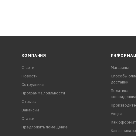
КОМПАНИЯ
ИНФОРМА
О сети
Магазины
Новости
Способы опл
доставки
Сотрудники
Политика
Программа лояльности
конфиденциа
Отзывы
Производите
Вакансии
Акции
Статьи
Как оформит
Предложить помещение
Как записать