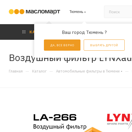
Тюмень
КАТАЛОГ
Ваш город Тюмень ?
АКЦИИ
УС
ДА, ВСЕ ВЕРНО
ВЫБРАТЬ ДРУГОЙ
Воздушный фильтр LYNXau
—
—
—
Главная
Каталог
Автомобильные фильтры в Тюмени