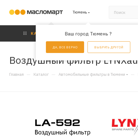
Тюмень
КАТАЛОГ
Ваш город Тюмень ?
АКЦИИ
УС
ДА, ВСЕ ВЕРНО
ВЫБРАТЬ ДРУГОЙ
Воздушный фильтр LYNXau
—
—
—
Главная
Каталог
Автомобильные фильтры в Тюмени