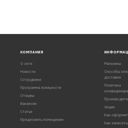
КОМПАНИЯ
ИНФОРМА
О сети
Магазины
Новости
Способы опл
доставки
Сотрудники
Политика
Программа лояльности
конфиденциа
Отзывы
Производите
Вакансии
Акции
Статьи
Как оформит
Предложить помещение
Как записать