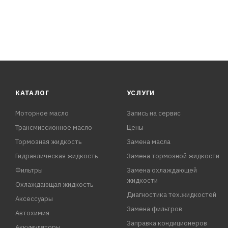
КАТАЛОГ
УСЛУГИ
Моторное масло
Запись на сервис
Трансмиссионное масло
Цены
Тормозная жидкость
Замена масла
Гидравлическая жидкость
Замена тормозной жидкости
Фильтры
Замена охлаждающей
жидкости
Охлаждающая жидкость
Диагностика тех.жидкостей
Аксессуары
Замена фильтров
Автохимия
Заправка кондиционеров
Аккумуляторы