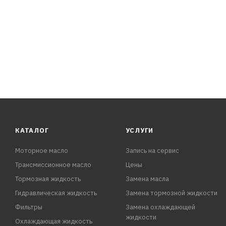
КАТАЛОГ
УСЛУГИ
Моторное масло
Запись на сервис
Трансмиссионное масло
Цены
Тормозная жидкость
Замена масла
Гидравлическая жидкость
Замена тормозной жидкости
Фильтры
Замена охлаждающей
жидкости
Охлаждающая жидкость