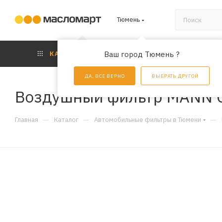
Тюмень
КАТАЛОГ
Ваш город Тюмень ?
АКЦИИ
УС
ДА, ВСЕ ВЕРНО
ВЫБРАТЬ ДРУГОЙ
Воздушный фильтр MANN 
—
—
—
Главная
Каталог
Автомобильные фильтры в Тюмени