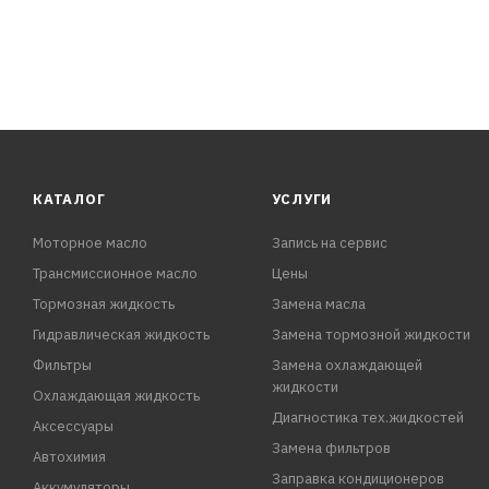
КАТАЛОГ
УСЛУГИ
Моторное масло
Запись на сервис
Трансмиссионное масло
Цены
Тормозная жидкость
Замена масла
Гидравлическая жидкость
Замена тормозной жидкости
Фильтры
Замена охлаждающей
жидкости
Охлаждающая жидкость
Диагностика тех.жидкостей
Аксессуары
Замена фильтров
Автохимия
Заправка кондиционеров
Аккумуляторы