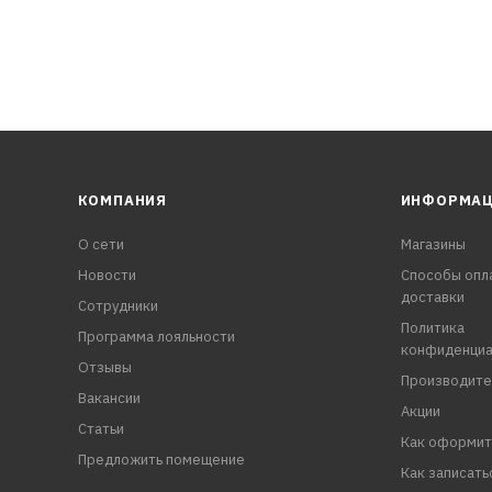
КОМПАНИЯ
ИНФОРМА
О сети
Магазины
Новости
Способы опл
доставки
Сотрудники
Политика
Программа лояльности
конфиденциа
Отзывы
Производите
Вакансии
Акции
Статьи
Как оформит
Предложить помещение
Как записать