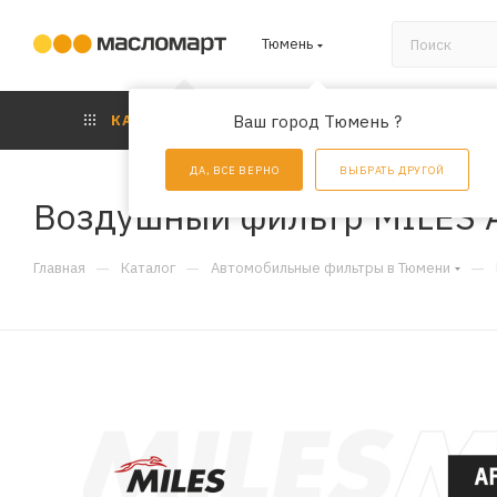
Тюмень
КАТАЛОГ
Ваш город Тюмень ?
АКЦИИ
УС
ДА, ВСЕ ВЕРНО
ВЫБРАТЬ ДРУГОЙ
Воздушный фильтр MILES 
—
—
—
Главная
Каталог
Автомобильные фильтры в Тюмени