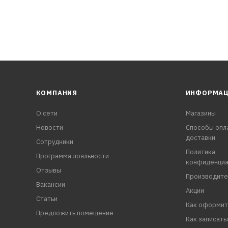
КОМПАНИЯ
ИНФОРМА
О сети
Магазины
Новости
Способы опл
доставки
Сотрудники
Политика
Программа лояльности
конфиденциа
Отзывы
Производите
Вакансии
Акции
Статьи
Как оформит
Предложить помещение
Как записать