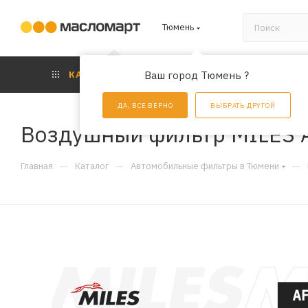
Тюмень
КАТАЛОГ
Ваш город Тюмень ?
АКЦИИ
УС
ДА, ВСЕ ВЕРНО
ВЫБРАТЬ ДРУГОЙ
Воздушный фильтр MILES 
—
—
—
Главная
Каталог
Автомобильные фильтры в Тюмени