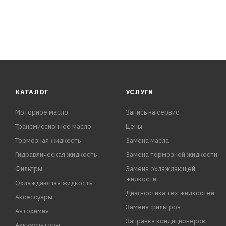
КАТАЛОГ
УСЛУГИ
Моторное масло
Запись на сервис
Трансмиссионное масло
Цены
Тормозная жидкость
Замена масла
Гидравлическая жидкость
Замена тормозной жидкости
Фильтры
Замена охлаждающей
жидкости
Охлаждающая жидкость
Диагностика тех.жидкостей
Аксессуары
Замена фильтров
Автохимия
Заправка кондиционеров
Аккумуляторы