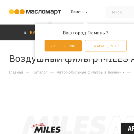
Тюмень
КАТАЛОГ
Ваш город Тюмень ?
АКЦИИ
УС
ДА, ВСЕ ВЕРНО
ВЫБРАТЬ ДРУГОЙ
Воздушный фильтр MILES 
—
—
—
Главная
Каталог
Автомобильные фильтры в Тюмени