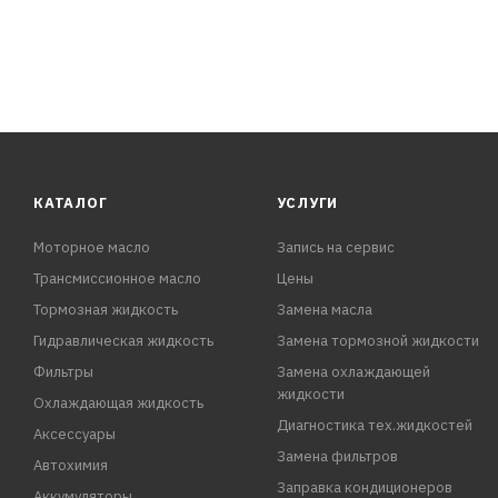
КАТАЛОГ
УСЛУГИ
Моторное масло
Запись на сервис
Трансмиссионное масло
Цены
Тормозная жидкость
Замена масла
Гидравлическая жидкость
Замена тормозной жидкости
Фильтры
Замена охлаждающей
жидкости
Охлаждающая жидкость
Диагностика тех.жидкостей
Аксессуары
Замена фильтров
Автохимия
Заправка кондиционеров
Аккумуляторы