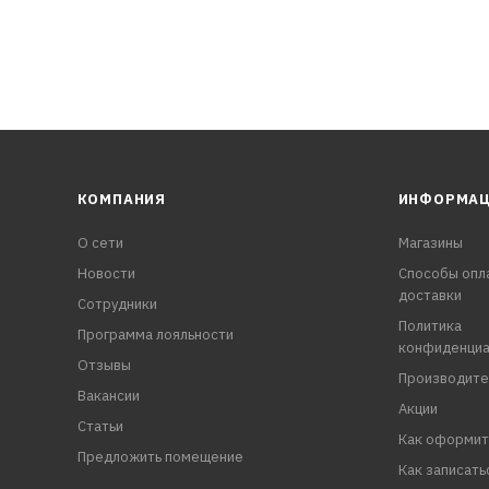
КОМПАНИЯ
ИНФОРМА
О сети
Магазины
Новости
Способы опл
доставки
Сотрудники
Политика
Программа лояльности
конфиденциа
Отзывы
Производите
Вакансии
Акции
Статьи
Как оформит
Предложить помещение
Как записать