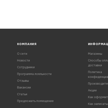
КОМПАНИЯ
ИНФОРМА
О сети
Магазины
Новости
Способы опл
доставки
Сотрудники
Политика
Программа лояльности
конфиденциа
Отзывы
Производите
Вакансии
Акции
Статьи
Как оформит
Предложить помещение
Как записать