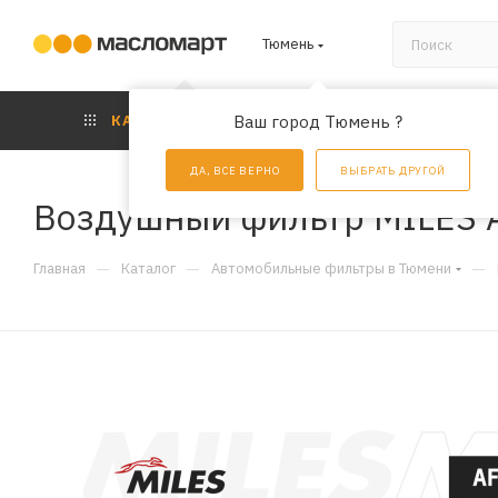
Тюмень
КАТАЛОГ
Ваш город Тюмень ?
АКЦИИ
УС
ДА, ВСЕ ВЕРНО
ВЫБРАТЬ ДРУГОЙ
Воздушный фильтр MILES 
—
—
—
Главная
Каталог
Автомобильные фильтры в Тюмени