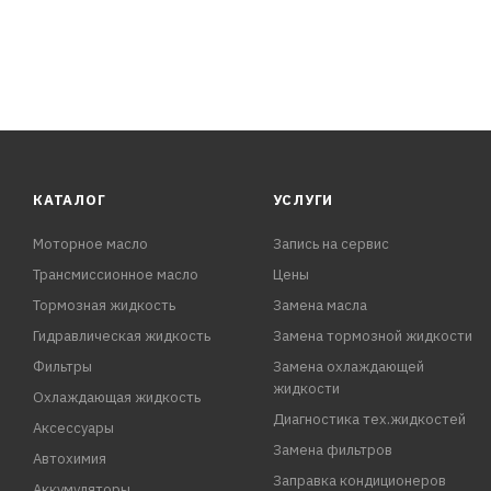
КАТАЛОГ
УСЛУГИ
Моторное масло
Запись на сервис
Трансмиссионное масло
Цены
Тормозная жидкость
Замена масла
Гидравлическая жидкость
Замена тормозной жидкости
Фильтры
Замена охлаждающей
жидкости
Охлаждающая жидкость
Диагностика тех.жидкостей
Аксессуары
Замена фильтров
Автохимия
Заправка кондиционеров
Аккумуляторы