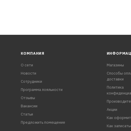
КОМПАНИЯ
ИНФОРМА
О сети
Магазины
Новости
Способы опл
доставки
Сотрудники
Политика
Программа лояльности
конфиденциа
Отзывы
Производите
Вакансии
Акции
Статьи
Как оформит
Предложить помещение
Как записать