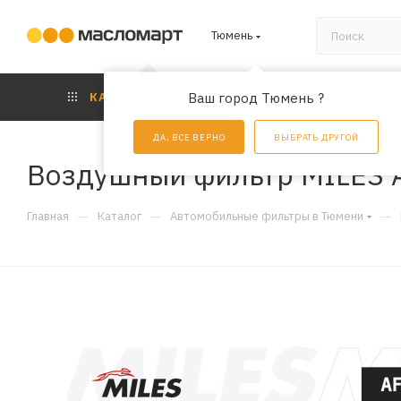
Тюмень
КАТАЛОГ
Ваш город Тюмень ?
АКЦИИ
УС
ДА, ВСЕ ВЕРНО
ВЫБРАТЬ ДРУГОЙ
Воздушный фильтр MILES 
—
—
—
Главная
Каталог
Автомобильные фильтры в Тюмени