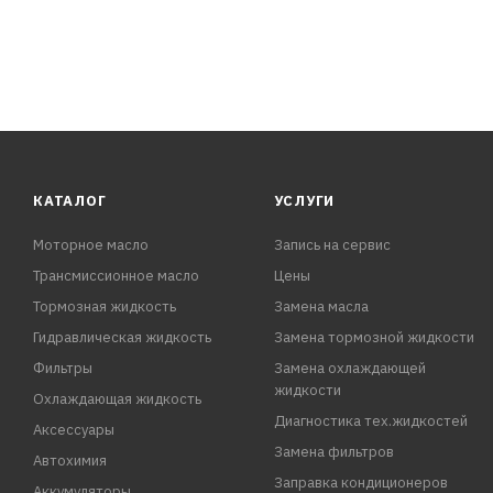
КАТАЛОГ
УСЛУГИ
Моторное масло
Запись на сервис
Трансмиссионное масло
Цены
Тормозная жидкость
Замена масла
Гидравлическая жидкость
Замена тормозной жидкости
Фильтры
Замена охлаждающей
жидкости
Охлаждающая жидкость
Диагностика тех.жидкостей
Аксессуары
Замена фильтров
Автохимия
Заправка кондиционеров
Аккумуляторы