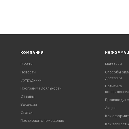
КОМПАНИЯ
ИНФОРМА
О сети
Магазины
Новости
Способы опл
доставки
Сотрудники
Политика
Программа лояльности
конфиденциа
Отзывы
Производите
Вакансии
Акции
Статьи
Как оформит
Предложить помещение
Как записать