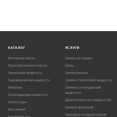
КАТАЛОГ
УСЛУГИ
Моторное масло
Запись на сервис
Трансмиссионное масло
Цены
Тормозная жидкость
Замена масла
Гидравлическая жидкость
Замена тормозной жидкости
Фильтры
Замена охлаждающей
жидкости
Охлаждающая жидкость
Диагностика тех.жидкостей
Аксессуары
Замена фильтров
Автохимия
Заправка кондиционеров
Аккумуляторы