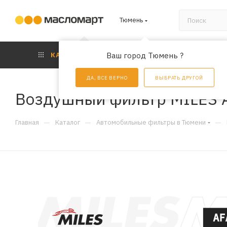
Тюмень
КАТАЛОГ
Ваш город Тюмень ?
АКЦИИ
УС
ДА, ВСЕ ВЕРНО
ВЫБРАТЬ ДРУГОЙ
Воздушный фильтр MILES 
—
—
—
Главная
Каталог
Автомобильные фильтры в Тюмени