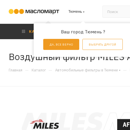
Тюмень
КАТАЛОГ
Ваш город Тюмень ?
АКЦИИ
УС
ДА, ВСЕ ВЕРНО
ВЫБРАТЬ ДРУГОЙ
Воздушный фильтр MILES 
—
—
—
Главная
Каталог
Автомобильные фильтры в Тюмени