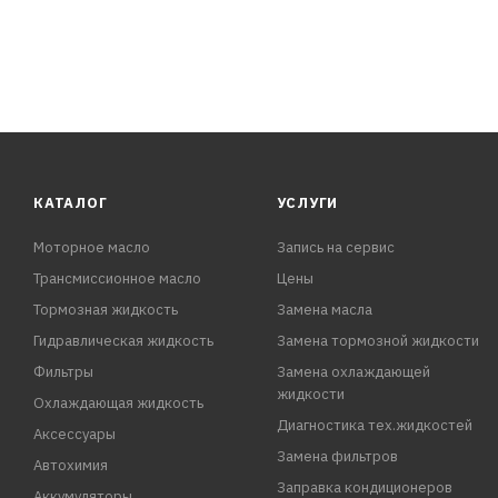
КАТАЛОГ
УСЛУГИ
Моторное масло
Запись на сервис
Трансмиссионное масло
Цены
Тормозная жидкость
Замена масла
Гидравлическая жидкость
Замена тормозной жидкости
Фильтры
Замена охлаждающей
жидкости
Охлаждающая жидкость
Диагностика тех.жидкостей
Аксессуары
Замена фильтров
Автохимия
Заправка кондиционеров
Аккумуляторы