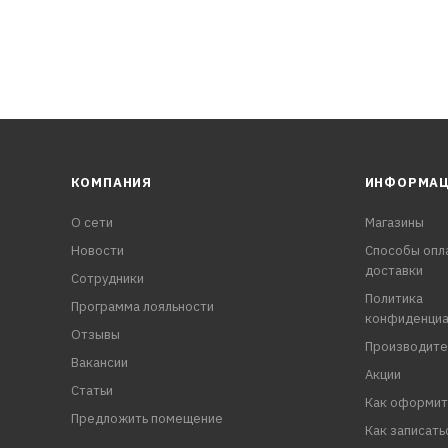
КОМПАНИЯ
ИНФОРМА
О сети
Магазины
Новости
Способы опл
доставки
Сотрудники
Политика
Программа лояльности
конфиденциа
Отзывы
Производите
Вакансии
Акции
Статьи
Как оформит
Предложить помещение
Как записать