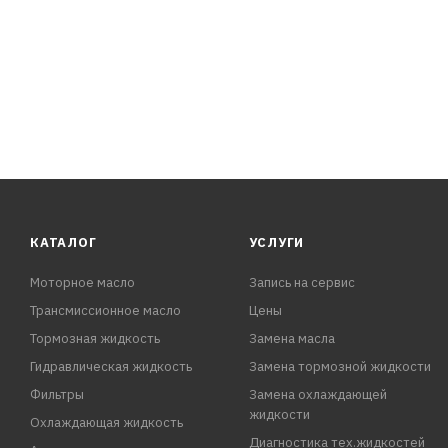
КАТАЛОГ
УСЛУГИ
Моторное масло
Запись на сервис
Трансмиссионное масло
Цены
Тормозная жидкость
Замена масла
Гидравлическая жидкость
Замена тормозной жидкости
Фильтры
Замена охлаждающей
жидкости
Охлаждающая жидкость
Диагностика тех.жидкостей