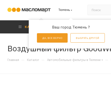
Тюмень
КАТАЛОГ
Ваш город Тюмень ?
АКЦИИ
УС
ДА, ВСЕ ВЕРНО
ВЫБРАТЬ ДРУГОЙ
Воздушный фильтр GoodWi
—
—
—
Главная
Каталог
Автомобильные фильтры в Тюмени