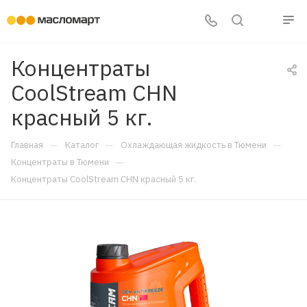
Концентраты
CoolStream CHN
красный 5 кг.
—
—
—
Главная
Каталог
Охлаждающая жидкость в Тюмени
—
Концентраты в Тюмени
Концентраты CoolStream CHN красный 5 кг.