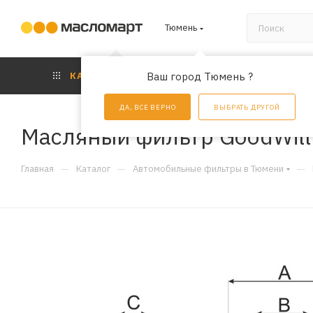
Тюмень
КАТАЛОГ
Ваш город Тюмень ?
АКЦИИ
УС
ДА, ВСЕ ВЕРНО
ВЫБРАТЬ ДРУГОЙ
Масляный фильтр GoodWil
—
—
—
Главная
Каталог
Автомобильные фильтры в Тюмени