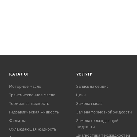
КАТАЛОГ
УСЛУГИ
Моторное масло
Запись на сервис
Трансмиссионное масло
Цены
Тормозная жидкость
Замена масла
Гидравлическая жидкость
Замена тормозной жидкости
Фильтры
Замена охлаждающей
жидкости
Охлаждающая жидкость
Диагностика тех.жидкостей