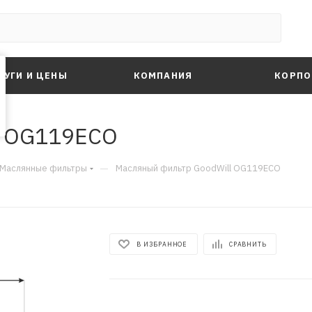
ЛУГИ И ЦЕНЫ
КОМПАНИЯ
КОРПО
l OG119ECO
—
Маслянные фильтры
Масляный фильтр GoodWill OG119ECO
В ИЗБРАННОЕ
СРАВНИТЬ