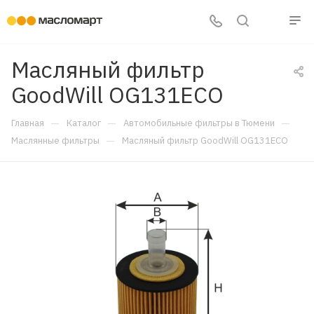
Масляный фильтр
GoodWill OG131ECO
—
—
—
Главная
Каталог
Автомобильные фильтры в Тюмени
—
Маслянные фильтры
Масляный фильтр GoodWill OG131ECO