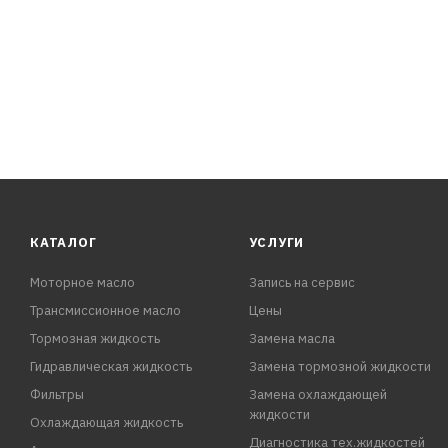
КАТАЛОГ
УСЛУГИ
Моторное масло
Запись на сервис
Трансмиссионное масло
Цены
Тормозная жидкость
Замена масла
Гидравлическая жидкость
Замена тормозной жидкости
Фильтры
Замена охлаждающей
жидкости
Охлаждающая жидкость
Диагностика тех.жидкостей