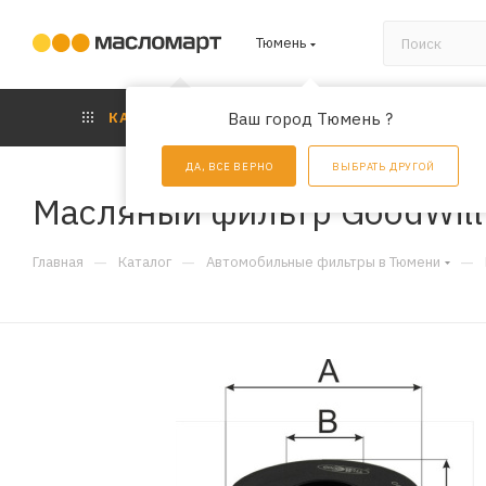
Тюмень
КАТАЛОГ
Ваш город Тюмень ?
АКЦИИ
УС
ДА, ВСЕ ВЕРНО
ВЫБРАТЬ ДРУГОЙ
Масляный фильтр GoodWil
—
—
—
Главная
Каталог
Автомобильные фильтры в Тюмени