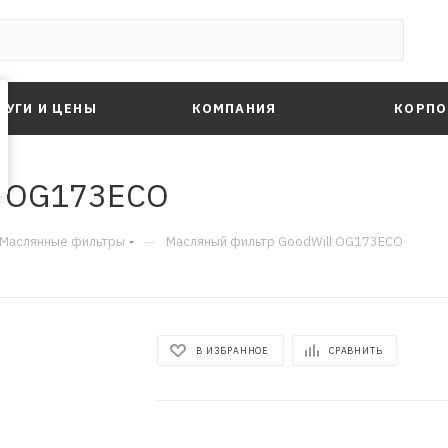
ЛУГИ И ЦЕНЫ
КОМПАНИЯ
КОРПО
l OG173ECO
—
Маслянные фильтры
Масляный фильтр GoodWill OG173ECO
В ИЗБРАННОЕ
СРАВНИТЬ