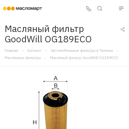
Масляный фильтр
GoodWill OG189ECO
—
—
—
Главная
Каталог
Автомобильные фильтры в Тюмени
—
Маслянные фильтры
Масляный фильтр GoodWill OG189ECO