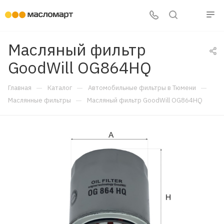
Масляный фильтр
GoodWill OG864HQ
—
—
—
Главная
Каталог
Автомобильные фильтры в Тюмени
—
Маслянные фильтры
Масляный фильтр GoodWill OG864HQ