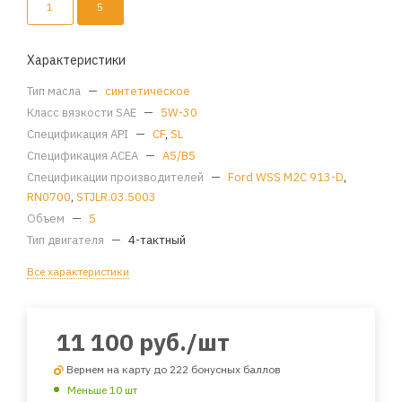
1
5
Характеристики
Тип масла
—
синтетическое
Класс вязкости SAE
—
5W-30
Спецификация API
—
CF
,
SL
Спецификация ACEA
—
A5/B5
Спецификации производителей
—
Ford WSS M2C 913-D
,
RN0700
,
STJLR.03.5003
Объем
—
5
Тип двигателя
—
4-тактный
Все характеристики
11 100
руб.
/шт
Вернем на карту до 222 бонусных баллов
Меньше 10 шт