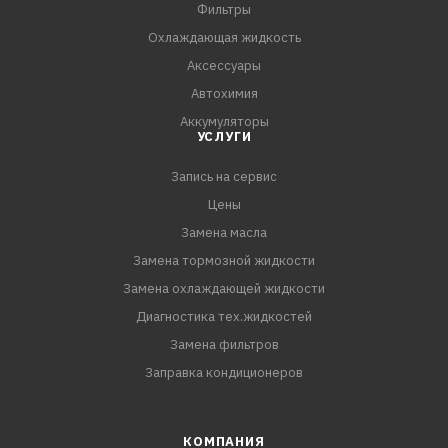
ПРЕИМУЩЕСТВА:
Фильтры
- Быстрый выход на обороты максимальной мощности
Охлаждающая жидкость
двигателя;
Аксессуары
- Превосходную защиту двигателя при высоких
Автохимия
оборотах двигате
Аккумуляторы
УСЛУГИ
Запись на сервис
Цены
Замена масла
Замена тормозной жидкости
Замена охлаждающей жидкости
Диагностика тех.жидкостей
Замена фильтров
Заправка кондиционеров
КОМПАНИЯ