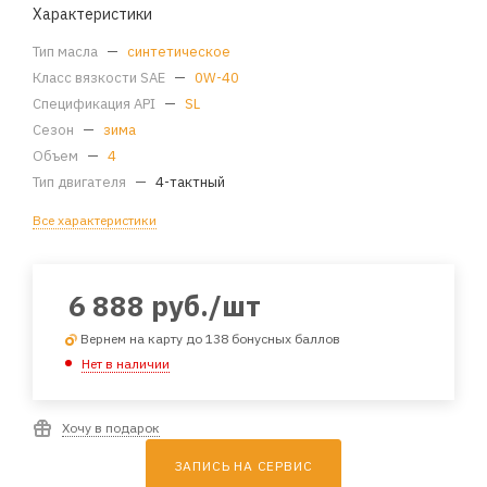
Характеристики
Тип масла
—
синтетическое
Класс вязкости SAE
—
0W-40
Спецификация API
—
SL
Сезон
—
зима
Объем
—
4
Тип двигателя
—
4-тактный
Все характеристики
6 888
руб.
/шт
Вернем на карту до 138 бонусных баллов
Нет в наличии
Хочу в подарок
ЗАПИСЬ НА СЕРВИС