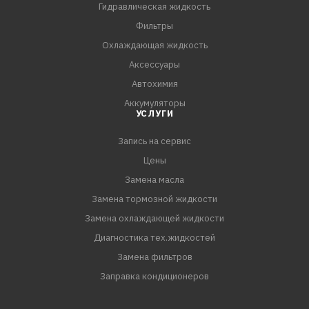
автопроизводителей
Гидравлическая жидкость
- Обеспечивает экономию топлива.
Фильтры
Охлаждающая жидкость
Категория по API:
Аксессуары
SN
Автохимия
Аккумуляторы
Спецификации:
УСЛУГИ
API SN
ILSAC GF-5.
Запись на сервис
Цены
Замена масла
Замена тормозной жидкости
Замена охлаждающей жидкости
Диагностика тех.жидкостей
Замена фильтров
Заправка кондиционеров