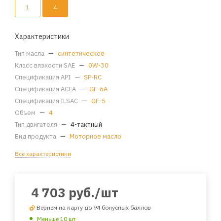
1
4
Характеристики
Тип масла
—
синтетическое
Класс вязкости SAE
—
0W-30
Спецификация API
—
SP-RC
Спецификация ACEA
—
GF-6A
Спецификация ILSAC
—
GF-5
Объем
—
4
Тип двигателя
—
4-тактный
Вид продукта
—
Моторное масло
Все характеристики
4 703
руб.
/шт
Вернем на карту до 94 бонусных баллов
Меньше 10 шт