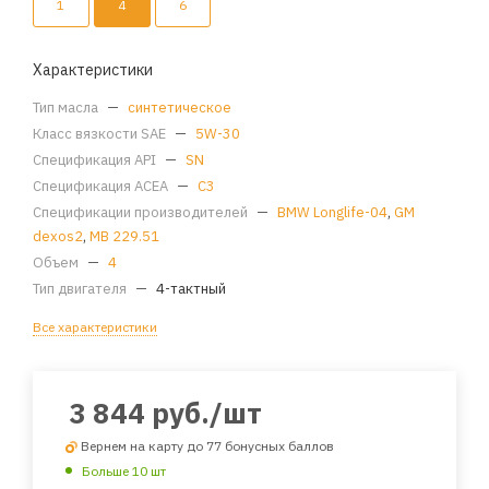
1
4
6
Характеристики
Тип масла
—
синтетическое
Класс вязкости SAE
—
5W-30
Спецификация API
—
SN
Спецификация ACEA
—
C3
Спецификации производителей
—
BMW Longlife-04
,
GM
dexos2
,
MB 229.51
Объем
—
4
Тип двигателя
—
4-тактный
Все характеристики
3 844
руб.
/шт
Вернем на карту до 77 бонусных баллов
Больше 10 шт