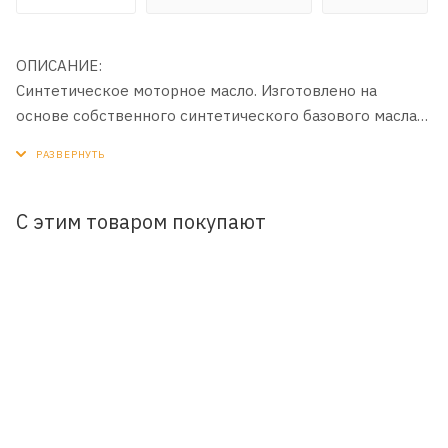
ОПИСАНИЕ:
Синтетическое моторное масло. Изготовлено на
основе собственного синтетического базового масла
Yubase и сбалансированного пакета современных
присадок с пониженным содержанием зольных
соединений, фосфора и серы (Low SAPS).
С этим товаром покупают
ПРИМЕНЕНИЕ:
Для бензиновых, дизельных и газовых двигателей
легковых автомобилей, в том числе оборудованных
системами турбонаддува и комплексными системами
очистки выхлопных газов.
ПРЕИМУЩЕСТВА:
- Защищает комплексные системы очистки выхлопных
газов (DPF, CPF, CAT и др.) автомобилей экологического