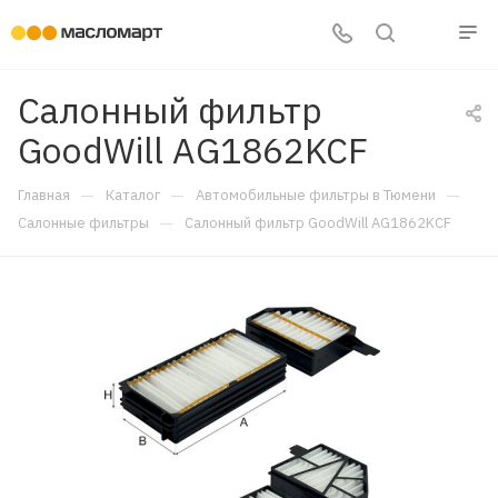
Салонный фильтр
GoodWill AG1862KCF
—
—
—
Главная
Каталог
Автомобильные фильтры в Тюмени
—
Салонные фильтры
Салонный фильтр GoodWill AG1862KCF