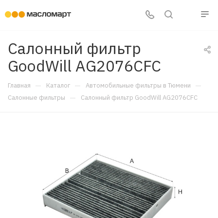
Салонный фильтр
GoodWill AG2076CFC
—
—
—
Главная
Каталог
Автомобильные фильтры в Тюмени
—
Салонные фильтры
Салонный фильтр GoodWill AG2076CFC