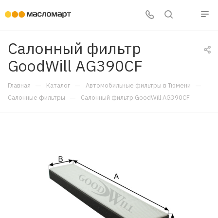
Салонный фильтр
GoodWill AG390CF
—
—
—
Главная
Каталог
Автомобильные фильтры в Тюмени
—
Салонные фильтры
Салонный фильтр GoodWill AG390CF