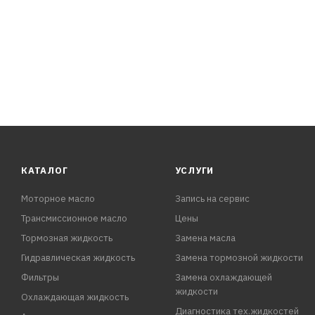
КАТАЛОГ
УСЛУГИ
Моторное масло
Запись на сервис
Трансмиссионное масло
Цены
Тормозная жидкость
Замена масла
Гидравлическая жидкость
Замена тормозной жидкости
Фильтры
Замена охлаждающей
жидкости
Охлаждающая жидкость
Диагностика тех.жидкостей