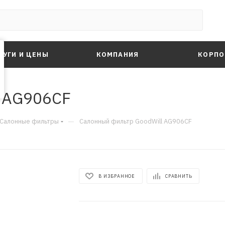
ЛУГИ И ЦЕНЫ
КОМПАНИЯ
КОРПО
l AG906CF
—
Салонные фильтры
Салонный фильтр GoodWill AG906CF
В ИЗБРАННОЕ
СРАВНИТЬ