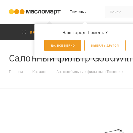
Тюмень
КАТАЛОГ
Ваш город Тюмень ?
АКЦИИ
УС
ДА, ВСЕ ВЕРНО
ВЫБРАТЬ ДРУГОЙ
Салонный фильтр GoodWil
—
—
—
Главная
Каталог
Автомобильные фильтры в Тюмени