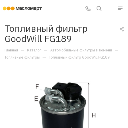
Топливный фильтр
GoodWill FG189
—
—
—
Главная
Каталог
Автомобильные фильтры в Тюмени
—
Топливные фильтры
Топливный фильтр GoodWill FG189