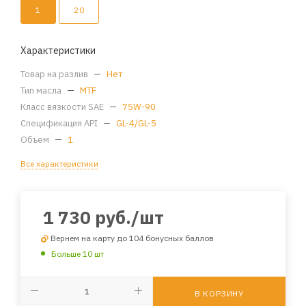
1
20
Характеристики
Товар на разлив
—
Нет
Тип масла
—
MTF
Класс вязкости SAE
—
75W-90
Спецификация API
—
GL-4/GL-5
Объем
—
1
Все характеристики
1 730
руб.
/шт
Вернем на карту до 104 бонусных баллов
Больше 10 шт
В КОРЗИНУ