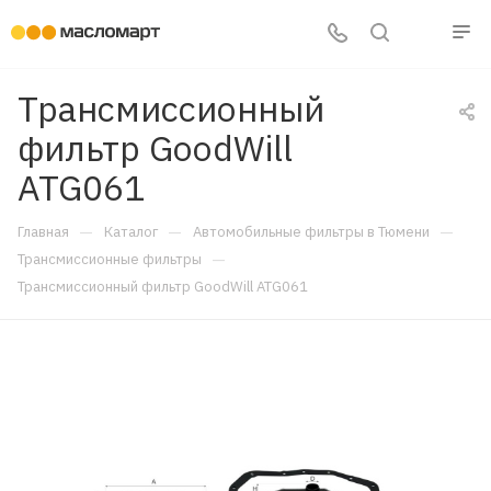
Трансмиссионный
фильтр GoodWill
ATG061
—
—
—
Главная
Каталог
Автомобильные фильтры в Тюмени
—
Трансмиссионные фильтры
Трансмиссионный фильтр GoodWill ATG061