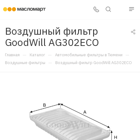
Воздушный фильтр
GoodWill AG302ECO
—
—
—
Главная
Каталог
Автомобильные фильтры в Тюмени
—
Воздушные фильтры
Воздушный фильтр GoodWill AG302ECO