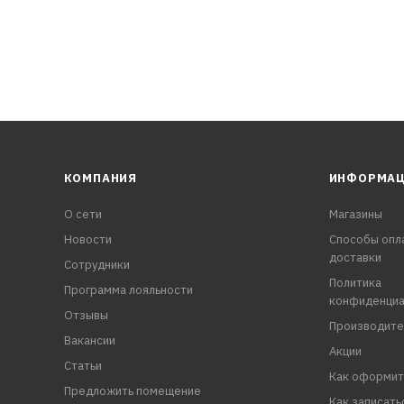
КОМПАНИЯ
ИНФОРМА
О сети
Магазины
Новости
Способы опл
доставки
Сотрудники
Политика
Программа лояльности
конфиденциа
Отзывы
Производите
Вакансии
Акции
Статьи
Как оформит
Предложить помещение
Как записать