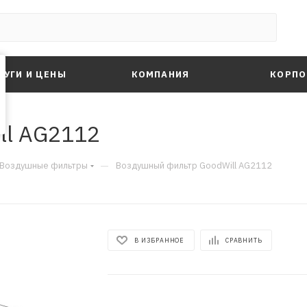
ЛУГИ И ЦЕНЫ
КОМПАНИЯ
КОРПО
ll AG2112
—
Воздушные фильтры
Воздушный фильтр GoodWill AG2112
В ИЗБРАННОЕ
СРАВНИТЬ