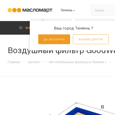
Тюмень
КАТАЛОГ
Ваш город Тюмень ?
АКЦИИ
УС
ДА, ВСЕ ВЕРНО
ВЫБРАТЬ ДРУГОЙ
Воздушный фильтр GoodWi
—
—
—
Главная
Каталог
Автомобильные фильтры в Тюмени