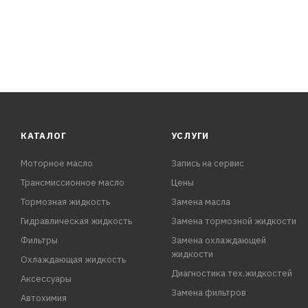
КАТАЛОГ
УСЛУГИ
Моторное масло
Запись на сервис
Трансмиссионное масло
Цены
Тормозная жидкость
Замена масла
Гидравлическая жидкость
Замена тормозной жидкости
Фильтры
Замена охлаждающей
жидкости
Охлаждающая жидкость
Диагностика тех.жидкостей
Аксессуары
Замена фильтров
Автохимия