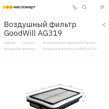
Воздушный фильтр
GoodWill AG319
—
—
—
Главная
Каталог
Автомобильные фильтры в Тюмени
—
Воздушные фильтры
Воздушный фильтр GoodWill AG319