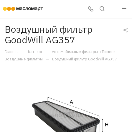
Воздушный фильтр
GoodWill AG357
—
—
—
Главная
Каталог
Автомобильные фильтры в Тюмени
—
Воздушные фильтры
Воздушный фильтр GoodWill AG357