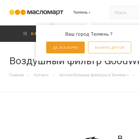
Тюмень
КАТАЛОГ
Ваш город Тюмень ?
АКЦИИ
УС
ДА, ВСЕ ВЕРНО
ВЫБРАТЬ ДРУГОЙ
Воздушный фильтр GoodWi
—
—
—
Главная
Каталог
Автомобильные фильтры в Тюмени