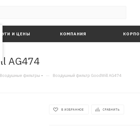
ЛУГИ И ЦЕНЫ
КОМПАНИЯ
КОРПО
ll AG474
—
Воздушные фильтры
Воздушный фильтр GoodWill AG474
В ИЗБРАННОЕ
СРАВНИТЬ