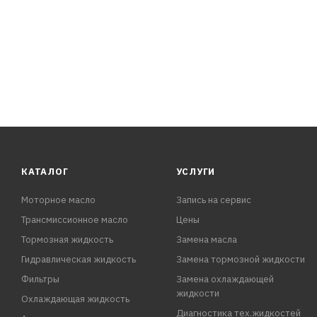
КАТАЛОГ
УСЛУГИ
Моторное масло
Запись на сервис
Трансмиссионное масло
Цены
Тормозная жидкость
Замена масла
Гидравлическая жидкость
Замена тормозной жидкости
Фильтры
Замена охлаждающей
жидкости
Охлаждающая жидкость
Диагностика тех.жидкостей