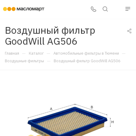
Воздушный фильтр
GoodWill AG506
—
—
—
Главная
Каталог
Автомобильные фильтры в Тюмени
—
Воздушные фильтры
Воздушный фильтр GoodWill AG506