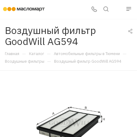
Воздушный фильтр
GoodWill AG594
—
—
—
Главная
Каталог
Автомобильные фильтры в Тюмени
—
Воздушные фильтры
Воздушный фильтр GoodWill AG594