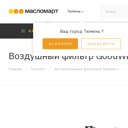
Тюмень
КАТАЛОГ
Ваш город Тюмень ?
АКЦИИ
УС
ДА, ВСЕ ВЕРНО
ВЫБРАТЬ ДРУГОЙ
Воздушный фильтр GoodWi
—
—
—
Главная
Каталог
Автомобильные фильтры в Тюмени