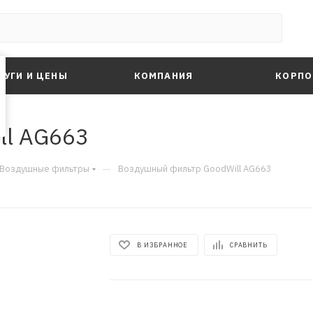
ЛУГИ И ЦЕНЫ
КОМПАНИЯ
КОРПО
ll AG663
—
Воздушные фильтры
Воздушный фильтр GoodWill AG663
В ИЗБРАННОЕ
СРАВНИТЬ