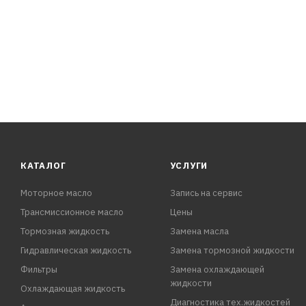
КАТАЛОГ
УСЛУГИ
Моторное масло
Запись на сервис
Трансмиссионное масло
Цены
Тормозная жидкость
Замена масла
Гидравлическая жидкость
Замена тормозной жидкости
Фильтры
Замена охлаждающей
жидкости
Охлаждающая жидкость
Диагностика тех.жидкостей