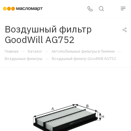
Воздушный фильтр
GoodWill AG752
—
—
—
Главная
Каталог
Автомобильные фильтры в Тюмени
—
Воздушные фильтры
Воздушный фильтр GoodWill AG752